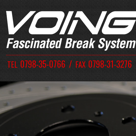
0798-35-0766
0798-31-3276
TEL
FAX