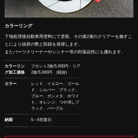
カラーリング
下地処理後自動車用塗料にて塗装、その後2液のクリアーを施すこ
とにより抜群の艶と防錆を発揮します。
またパーツクリーナーやシンナー等の対薬品性にも優れます。
カラーリン
フロント2枚/5,000円・リア
グ加工価格
2枚/5,000円 (税抜)
カラー
レッド、イエロー、ゴール
ド、シルバー、ブラック、
ブルー、ガンメタ、ホワイ
ト、オレンジ、つや消しブ
ラック、パープル
納期
5～6営業日