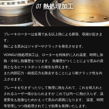
01
熱処理加工
ブレーキローターは金属である以上熱による膨張、収縮が起きま
す。
熱による歪みはジャダーやクラックを発生させます。
VOINGの熱処理加工は、ローターを特殊炉に入れ温度、時間し加
熱・冷却し熱履歴をつけます。 熱履歴がつくことにより歪みの原
因となるヒートスポットの発生を抑えます。
また内部応力・鋳造応力を除去することにより耐クラック性を向
上させます。
ブレーキを引きずったりして無理に熱を入れて、これを焼入れと
されるユーザー様がおられますが これでは均一に熱が入らず、温
度変化も急激なためかえって歪みの原因になります。 温度、時間
等管理しつつ熱処理されてこそ効果を発揮いたします。