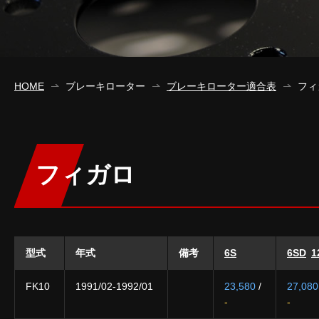
HOME
ブレーキローター
ブレーキローター適合表
フィ
フィガロ
型式
年式
備考
6S
6SD
1
FK10
1991/02-1992/01
23,580
/
27,080
-
-