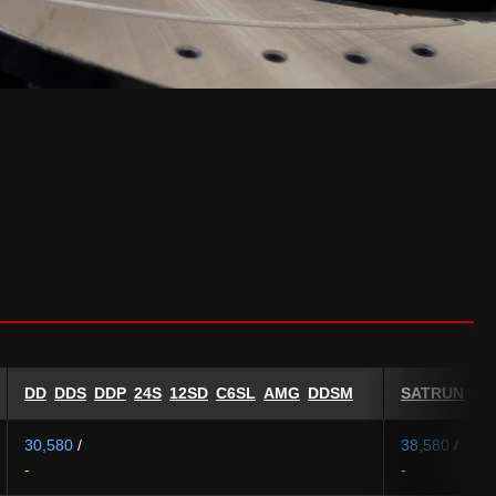
DD
DDS
DDP
24S
12SD
C6SL
AMG
DDSM
SATRUN
GA
30,580
/
38,580
/
-
-