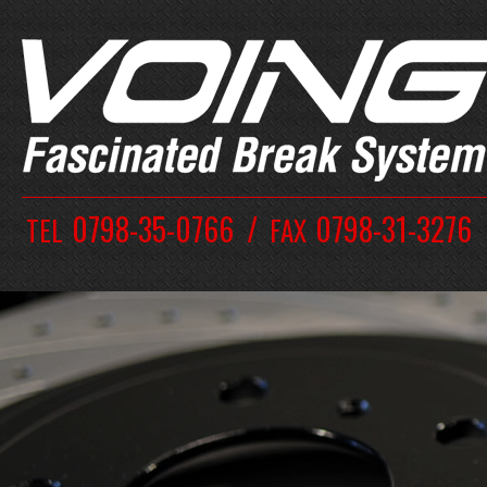
0798-35-0766
0798-31-3276
TEL
FAX