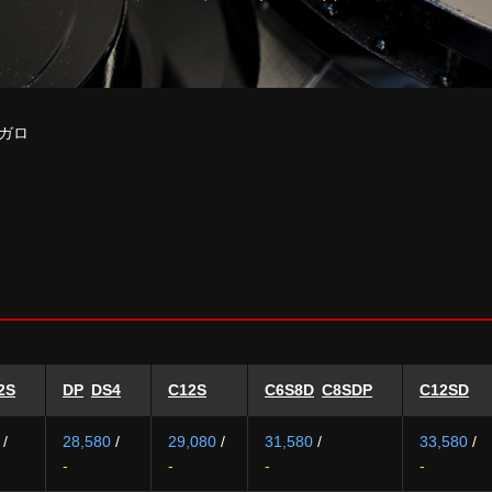
ガロ
2S
DP
DS4
C12S
C6S8D
C8SDP
C12SD
/
28,580
/
29,080
/
31,580
/
33,580
/
-
-
-
-