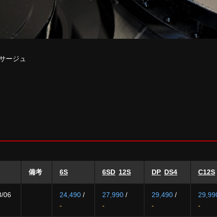
サージュ
備考
6S
6SD
12S
DP
DS4
C12S
3/06
24,490
/
27,990
/
29,490
/
29,99
-
-
-
-