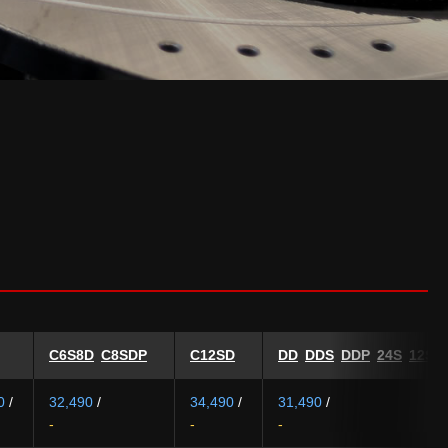
C6S8D
C8SDP
C12SD
DD
DDS
DDP
24S
12SD
0
/
32,490
/
34,490
/
31,490
/
-
-
-