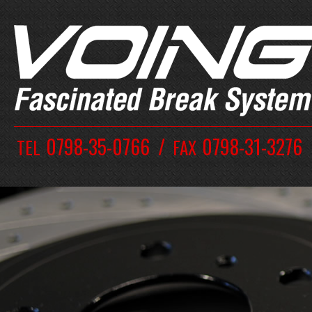
0798-35-0766
0798-31-3276
TEL
FAX