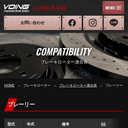
0798-35-0766
MENU
TEL
お問い合わせ
COMPATIBILITY
ブレーキローター適合表
HOME
ブレーキローター
ブレーキローター適合表
プレーリー
プレーリー
型式
年式
備考
6S
6S