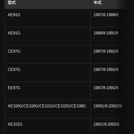
型式
年式
備
AE91G
1987/8-1989/8
エ
AE91G
1989/8-1991/9
エ
CE97G
1987/8-1991/9
D
CE97G
1987/8-1991/9
L
EE97G
1987/8-1991/9
AE100G/CE100G/CE101G/CE102G/CE108G
19091/8-2002/06
AE101G
1991//8-2002/6
B