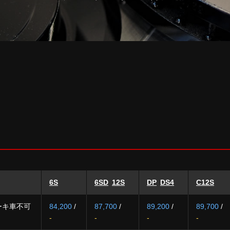
6S
6SD
12S
DP
DS4
C12S
ーキ車不可
84,200
/
87,700
/
89,200
/
89,700
/
-
-
-
-