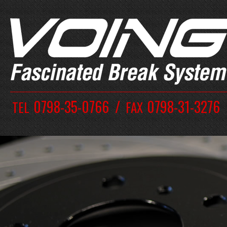
0798-35-0766
0798-31-3276
TEL
FAX