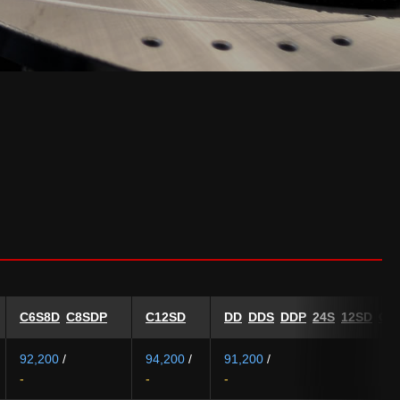
C6S8D
C8SDP
C12SD
DD
DDS
DDP
24S
12SD
C6
92,200
/
94,200
/
91,200
/
-
-
-