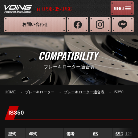
0798-35-0766
MENU
TEL
お問い合わせ
COMPATIBILITY
ブレーキローター適合表
HOME
ブレーキローター
ブレーキローター適合表
IS350
IS350
型式
年式
備考
6S
6SD
12S