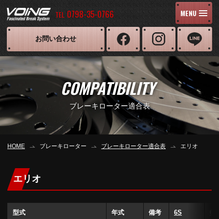
0798-35-0766
MENU
TEL
お問い合わせ
COMPATIBILITY
ブレーキローター適合表
HOME
ブレーキローター
ブレーキローター適合表
エリオ
エリオ
型式
年式
備考
6S
6S