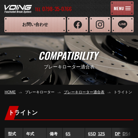
0798-35-0766
MENU
TEL
お問い合わせ
COMPATIBILITY
ブレーキローター適合表
HOME
ブレーキローター
ブレーキローター適合表
トライトン
トライトン
型式
年式
備考
6S
6SD
12S
DP
DS4