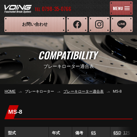
0798-35-0766
MENU
TEL
お問い合わせ
COMPATIBILITY
ブレーキローター適合表
HOME
ブレーキローター
ブレーキローター適合表
MS-8
MS-8
型式
年式
備考
6S
6SD
12S