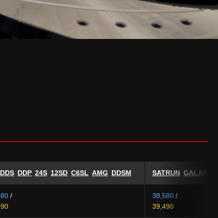
DDS
DDP
24S
12SD
C6SL
AMG
DDSM
SATRUN
GALAXY
580
/
38,580
/
490
39,490