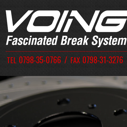
0798-35-0766
0798-31-3276
TEL
FAX