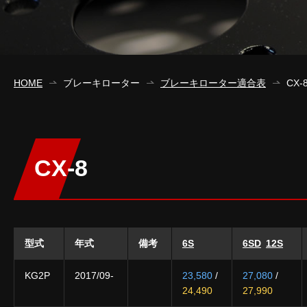
HOME
ブレーキローター
ブレーキローター適合表
CX-
CX-8
型式
年式
備考
6S
6SD
12S
KG2P
2017/09-
23,580
/
27,080
/
24,490
27,990