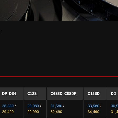
8
DP
DS4
C12S
C6S8D
C8SDP
C12SD
DD
28,580
/
29,080
/
31,580
/
33,580
/
30,
29,490
29,990
32,490
34,490
31,