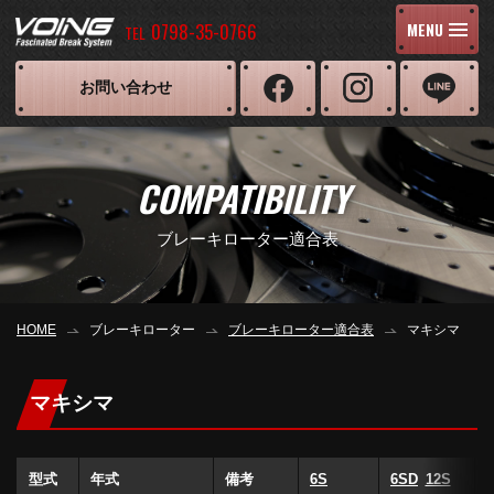
0798-35-0766
MENU
TEL
お問い合わせ
COMPATIBILITY
ブレーキローター適合表
HOME
ブレーキローター
ブレーキローター適合表
マキシマ
マキシマ
型式
年式
備考
6S
6SD
12S