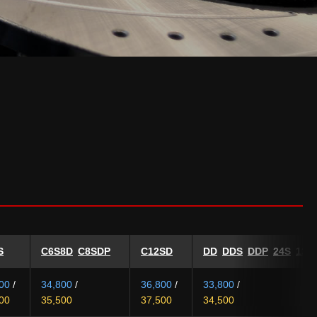
S
C6S8D
C8SDP
C12SD
DD
DDS
DDP
24S
12S
00
/
34,800
/
36,800
/
33,800
/
00
35,500
37,500
34,500