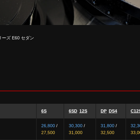
リーズ E60 セダン
6S
6SD
12S
DP
DS4
C12
26,800
/
30,300
/
31,800
/
32,3
27,500
31,000
32,500
33,0