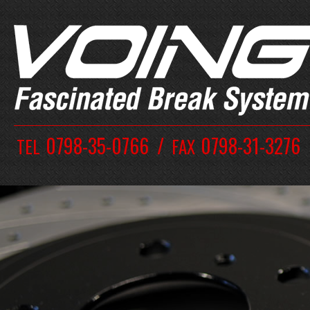
0798-35-0766
0798-31-3276
TEL
FAX