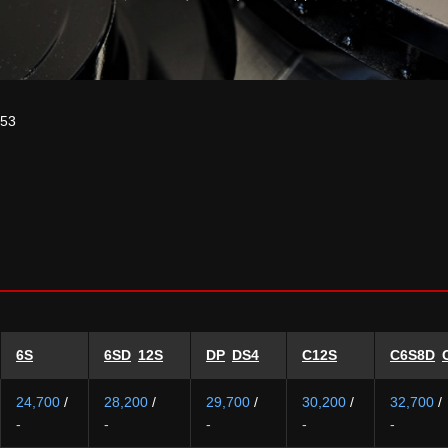
E53
6S
6SD
12S
DP
DS4
C12S
C6S8D
24,700
/
28,200
/
29,700
/
30,200
/
32,700
/
-
-
-
-
-