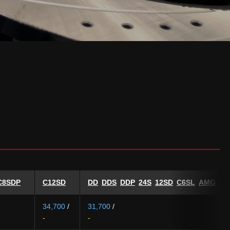
C8SDP
C12SD
DD
DDS
DDP
24S
12SD
C6SL
AMG
DD
34,700
/
31,700
/
-
-