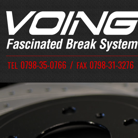
0798-35-0766
0798-31-3276
TEL
FAX