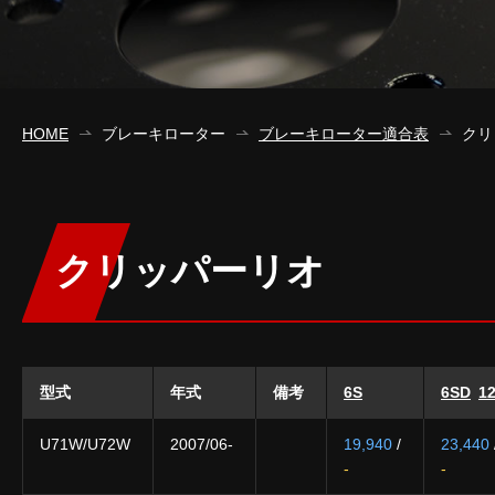
HOME
ブレーキローター
ブレーキローター適合表
クリ
クリッパーリオ
型式
年式
備考
6S
6SD
1
U71W/U72W
2007/06-
19,940
/
23,440
-
-