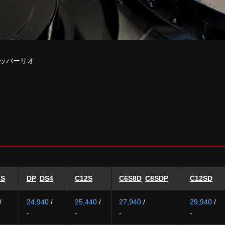
ッパーリオ
2S
DP
DS4
C12S
C6S8D
C8SDP
C12SD
/
24,940
/
25,440
/
27,940
/
29,940
/
-
-
-
-