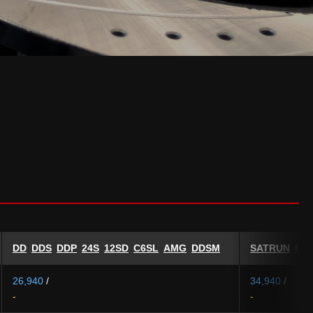
DD
DDS
DDP
24S
12SD
C6SL
AMG
DDSM
SATRUN
GA
26,940
/
34,940
/
-
-