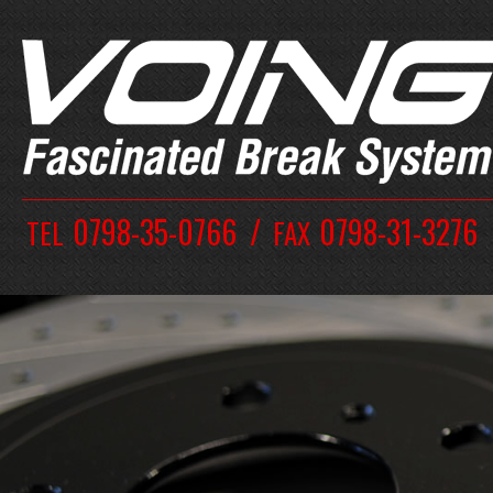
0798-35-0766
0798-31-3276
TEL
FAX