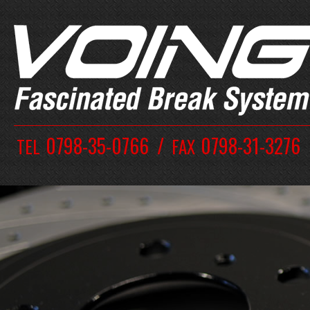
0798-35-0766
0798-31-3276
TEL
FAX