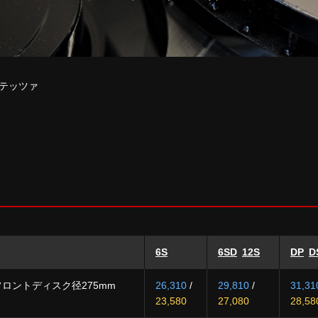
テッツァ
6S
6SD
12S
DP
D
ロントディスク径275mm
26,310
/
29,810
/
31,31
23,580
27,080
28,58