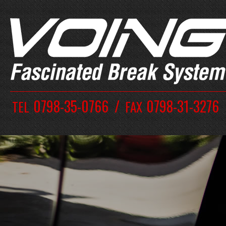
0798-35-0766
0798-31-3276
TEL
FAX