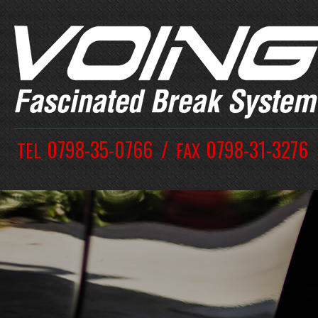
0798-35-0766
0798-31-3276
TEL
FAX